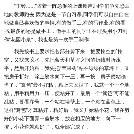
“丁铃......”随着一阵急促的上课铃声,同学们争先恐后
地向教师跑去,因为这是一节自习课,同学们可以自由自在
地做自己喜欢做的事情,有的做手工,有的写作业,有的看
书,最多的还是做手工．做手工的同学正在埋头用小刀制
作“花园小景”，我也是第一次手工制作．
我先按书上要求把各部分剪下来，把要挖空的`挖
空，又找来胶水，先把蓝天和草坪之间的折线对折压
平，然后开始粘．我先把“苹果树”粘在绿绿的草坪上，又
把房子折好，涂上胶水向下一压，再一按，房子便粘稳
当了．“篱笆”最不好粘，粘上去又掉了．我就一个一个地
粘，用手稍用力一压，便粘好了．最后一个“篱笆”可不能
乱粘，要看序号，一个粘在墙壁上，一个粘在蓝色上，
这样“篱笆”才算粘好．粘好后，我又开始粘小花．我在剪
好的小花下面弄一些胶水，放在相应的地方，向下一
按，小花也就粘好了，就全部完成了．