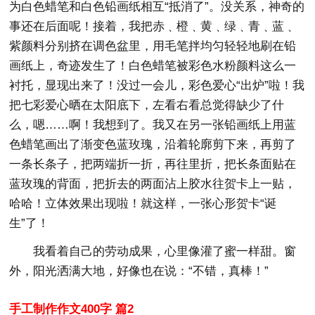
为白色蜡笔和白色铅画纸相互“抵消了”。没关系，神奇的
事还在后面呢！接着，我把赤﹑橙﹑黄﹑绿﹑青﹑蓝﹑
紫颜料分别挤在调色盆里，用毛笔拌均匀轻轻地刷在铅
画纸上，奇迹发生了！白色蜡笔被彩色水粉颜料这么一
衬托，显现出来了！没过一会儿，彩色爱心“出炉”啦！我
把七彩爱心晒在太阳底下，左看右看总觉得缺少了什
么，嗯……啊！我想到了。我又在另一张铅画纸上用蓝
色蜡笔画出了渐变色蓝玫瑰，沿着轮廓剪下来，再剪了
一条长条子，把两端折一折，再往里折，把长条面贴在
蓝玫瑰的背面，把折去的两面沾上胶水往贺卡上一贴，
哈哈！立体效果出现啦！就这样，一张心形贺卡“诞
生”了！
我看着自己的劳动成果，心里像灌了蜜一样甜。窗
外，阳光洒满大地，好像也在说：“不错，真棒！”
手工制作作文400字 篇2