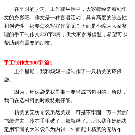
在平时的学习、工作或生活中，大家都经常看到作
文的身影吧，作文是一种言语活动，具有高度的综合性
和创造性。那要怎么写好作文呢？下面是小编为大家整
理的手工制作文300字3篇，供大家参考借鉴，希望可以
帮助到有需要的朋友。
手工制作文300字 篇1
上个星期，我和妈妈一起制作了一只精美的环保
袋。
因为，环保袋是我星期一要当成书包用的，所以，
我们在选材料的时候特别仔细。
精美的无纺布袋虽然美观，可是不牢固，万一我的`
书装进去，拎在手里破了，那就糟了。所以我和妈妈决
定用牢固的大米袋作为内衬，外面配上精美的无纺布