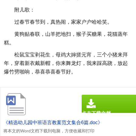
附儿歌：
过春节春节到，真热闹，家家户户哈哈笑。
黄狗贴春联，山羊把地扫，猴子买糖果，花猫蒸年
糕。
松鼠宝宝剥花生，母鸡大婶搓元宵，三个小猪来拜
年，穿着新衣戴新帽，你来舞龙灯，我来踩高跷，放起
爆竹劈啪响，恭喜恭喜春节好。
点击下载文档
文档为doc格式
《精选幼儿园中班语言教案范文集合6篇.doc》
将本文的Word文档下载到电脑，方便收藏和打印