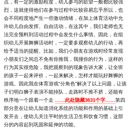
点，有一定的激励程度，幼儿参与的欲望一般都比较强
烈，这就使得他们在参与过程中比较容易忘乎所以，也
会不同程度地产生一些激动情绪，在加上体育活动中允
许幼儿自由发挥、自由活动，在这其中，我们老师也无
法完全预料到活动过程中会发生什么事情。因此，在组
织幼儿开展舞狮活动时，一定要多观察幼儿的行动，再
给予适当的提醒。比如，我们小朋友在游戏时经常发现
小朋友们之间总不免有你推我，我撞你的行为，这样的
行为其实很危险，我把观察到的现象告诉大家，让全班
的孩子一起来评价，一起来解决，怎样才能玩好舞狮的
游戏。因此我在体育游戏“分角色”解决了以上问题，让孩
子们明白狮子表演不能掉队，走路时不推不挤，还能有
秩序地一个跟着一个走
……此处隐藏3631个字……
第四
部分意在让幼儿知道消化系统的功能和作用的基础上引
发开去，使幼儿关注平时的生活卫生和饮食习惯，这部
分的内容起到巩固和延伸的功能。