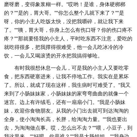
磨呀磨，变得象浆糊一样。"哎哟！是谁，身体硬梆梆
的？""是的，胃大哥。""你怎么整个儿就下来了？""是
呀，你的小主人吃饭太快，没把我嚼碎，就让我下来
了。""咦，胃大哥，你身上怎么有伤口呀？你的伤口疼不
疼？""那就要怪我的小主人，平时吃东西不注意，爱吃的
就吃得很多，把我撑得很难受，他一会儿吃冰冷的冷
饮，一会儿又喝滚烫的开水把我搞得够呛。
有时我很想休息一会儿，可是我的小主人又要吃零
食，把东西硬塞进来，让我不停地工作。我实在是累坏
了。所以，就成了现在这样，我生病时可难受了。"我又
来到了小肠妹妹家，小肠妹妹的家弯弯曲曲的就像一个
迷宫。边上有许绒毛，还有一扇扇小门。"我是小肠妹
妹，欢迎你食物朋友。从我的小门出去就可到达淘淘的
全身，使小淘淘长高，长胖，给淘淘力量。""我也要出
去，为淘淘做点事。哎，怎么出不去？""喂，小豆子，到
我这里来。""好吧，你是谁？""我是大肠姐姐。""我身边