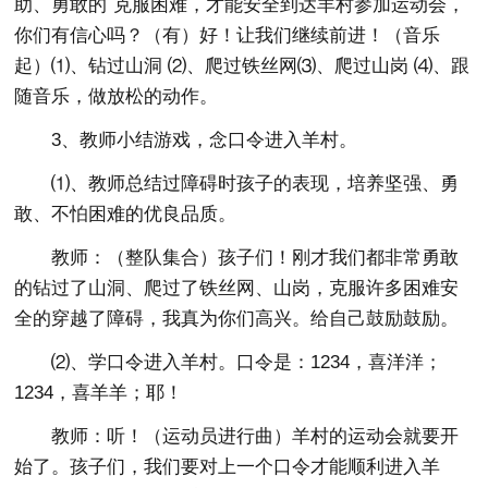
助、勇敢的`克服困难，才能安全到达羊村参加运动会，
你们有信心吗？（有）好！让我们继续前进！（音乐
起）⑴、钻过山洞 ⑵、爬过铁丝网⑶、爬过山岗 ⑷、跟
随音乐，做放松的动作。
3、教师小结游戏，念口令进入羊村。
⑴、教师总结过障碍时孩子的表现，培养坚强、勇
敢、不怕困难的优良品质。
教师：（整队集合）孩子们！刚才我们都非常勇敢
的钻过了山洞、爬过了铁丝网、山岗，克服许多困难安
全的穿越了障碍，我真为你们高兴。给自己鼓励鼓励。
⑵、学口令进入羊村。口令是：1234，喜洋洋；
1234，喜羊羊；耶！
教师：听！（运动员进行曲）羊村的运动会就要开
始了。孩子们，我们要对上一个口令才能顺利进入羊