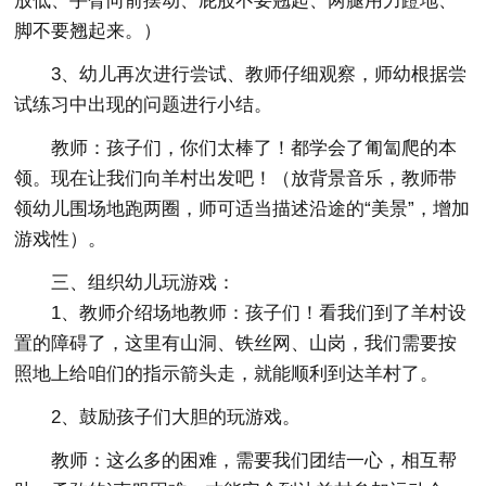
放低、手臂向前摆动、屁股不要翘起、两腿用力蹬地、
脚不要翘起来。）
3、幼儿再次进行尝试、教师仔细观察，师幼根据尝
试练习中出现的问题进行小结。
教师：孩子们，你们太棒了！都学会了匍匐爬的本
领。现在让我们向羊村出发吧！（放背景音乐，教师带
领幼儿围场地跑两圈，师可适当描述沿途的“美景”，增加
游戏性）。
三、组织幼儿玩游戏：
1、教师介绍场地教师
：孩子们！看我们到了羊村设
置的障碍了，这里有山洞、铁丝网、山岗，我们需要按
照地上给咱们的指示箭头走，就能顺利到达羊村了。
2、鼓励孩子们大胆的玩游戏。
教师：这么多的困难，需要我们团结一心，相互帮