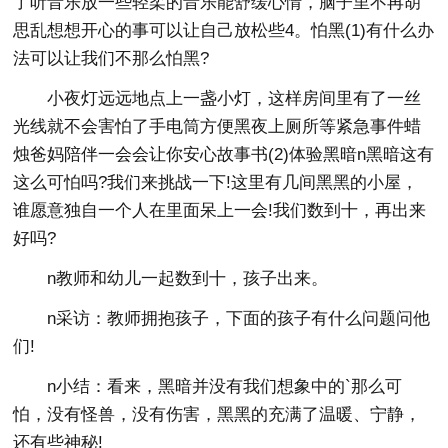
了听音乐放一些轻柔的音乐能舒缓心情，脑子里不再胡
思乱想想开心的事可以让自己放松些4。怕黑(1)有什么办
法可以让我们不那么怕黑?
小夜灯远远地点上一盏小灯，这样房间里有了一丝
光线就不会害怕了手电筒方便黑夜上厕所等紧急事件蜡
烛爸妈陪伴一会会让你安心故事书(2)体验黑暗n黑暗这有
这么可怕吗?我们来挑战一下!这里有几间黑黑的小屋，
谁愿意独自一个人在里面呆上一会!我们数到十，再出来
好吗?
n教师和幼儿一起数到十，孩子出来。
n采访：教师拥抱孩子，下面的孩子有什么问题问他
们!
n小结：看来，黑暗并没有我们想象中的`那么可
怕，没有怪兽，没有伤害，黑黑的充满了温暖、宁静，
还有些神秘!